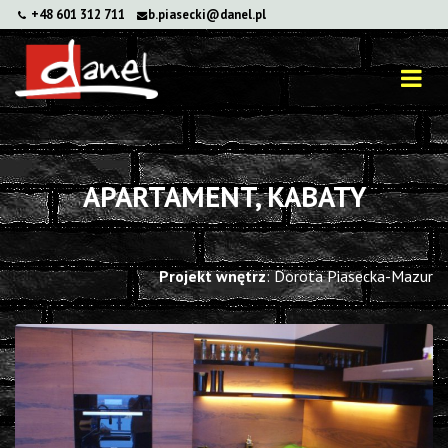
+48 601 312 711
b.piasecki@danel.pl
APARTAMENT, KABATY
Projekt wnętrz
: Dorota Piasecka-Mazur