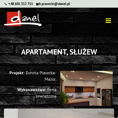
+48 601 312 711
b.piasecki@danel.pl
APARTAMENT, SŁUŻEW
Projekt:
Dorota Piasecka-
Mazur,
Wykonawstwo:
firma
zewnętrzna